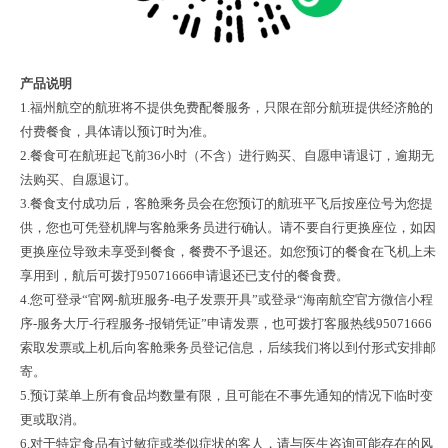
产品说明
1.福州航空的航班将不提供免费配餐服务，只限在部分航班提供经济舱的
付费餐食，具体请以预订时为准。
2.餐食可在航班起飞前36小时（不含）进行购买、自愿申请退订，逾期无
法购买、自愿退订。
3.餐食支付成功后，客舱乘务员会在您预订的航班平飞后按座位号为您提
供，您也可凭登机牌与客舱乘务员进行确认。请不要自行更换座位，如因
更换座位导致未享受到餐食，餐费不予退还。如您预订的餐食在飞机上未
享用到，航后可拨打95071666申请退还已支付的餐食费。
4.您可登录“官网-航班服务-电子发票开具”或登录“海南航空官方微信小程
序-服务大厅-行程服务-报销凭证”申请发票，也可拨打客服热线95071666
索取发票或上机后向客舱乘务员登记信息，后续我们将以到付形式安排邮
寄。
5.预订菜单上所有食品均数量有限，且可能在不事先通知的情况下临时变
更或取消。
6.对于特定食品有过敏症或类似症状的客人，请与医生咨询可能存在的风